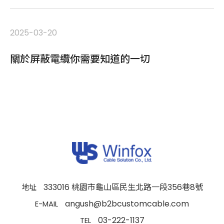
2025-03-20
20
關於屏蔽電纜你需要知道的一切
醫
..
在
333016 桃園市龜山區民生北路一段356巷8號
地址
angush@b2bcustomcable.com
E-MAIL
03-222-1137
TEL