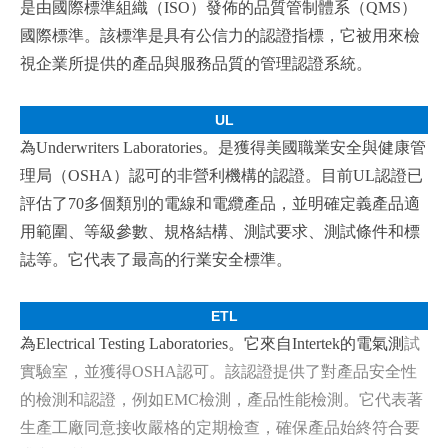
是由國際標準組織（
ISO
）發佈的品質管制體系（
QMS
）
國際標準。該標準是具有公信力的認證指標，它被用來檢
視企業所提供的產品與服務品質的管理認證系統。
UL
為
Underwriters Laboratories
。是獲得美國職業安全與健康管
理局（
OSHA
）認可的非營利機構的認證。目前
UL
認證已
評估了
70
多個類別的電線和電纜產品，並明確定義產品適
用範圍、等級參數、規格結構、測試要求、測試條件和標
誌等。它代表了最高的行業安全標準。
ETL
為
Electrical Testing Laboratories
。它來自
Intertek
的電氣測
試
實驗室，並獲得
OSHA
認可。該認證提供了對產品安全性
的檢測和認證，例如
EMC
檢測，產品性能檢測。它代表著
生產工廠同意接收嚴格的定期檢查，確保產品始終符合要