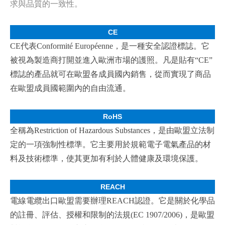
求與品質的一致性。
CE
CE
代表
Conformit
é
Europ
é
enne
，是一種安全認證標誌。它
被視為製造商打開並進入歐洲市場的護照。凡是貼有“
CE
”
標誌的產品就可在歐盟各成員國內銷售，從而實現了商品
在歐盟成員國範圍內的自由流通。
RoHS
全稱為
Restriction of Hazardous Substances
，是由歐盟立法制
定的一項強制性標準。它主要用於規範電子電氣產品的材
料及技術標準，使其更加有利於人體健康及環境保護。
REACH
電線電纜出口歐盟需要辦理
REACH
認證。它是關於化學品
的註冊、評估、授權和限制的法規
(EC 1907/2006)
，是歐盟